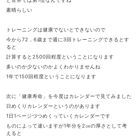
と世界では第
位なんですね
1
素晴らしい
トレーニングは健康でないとできないので
今から
，
歳まで週に
回トレーニングできるとす
72
6
3
ると
計算すると
回程度ということになります
2500
多いのか少ないのかよくわかりませんね
年で
回程度ということになります
1
150
次に「健康寿命」を今度はカレンダーで見てみました
日めくりカレンダーというのがあります
日
ページづつめくっていくカレンダーです
1
1
ものによって違いますが
年分を
㎝の厚さとして考
1
2
えると