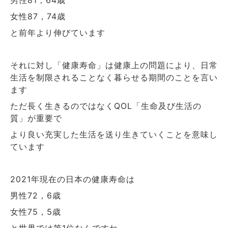
男性
，
歳
81
64
女性
，
歳
87
74
と前年より伸びています
それに対し「健康寿命」は健康上の問題により、日常
生活を制限されることなく暮らせる期間のことを言い
ます
ただ長く生きるのではなく
「生命及び生活の
QOL
質」が重要で
より良い充実した生活を送り生きていくことを意味し
ています
年現在の日本の健康寿命は
2021
男性
，
歳
72
6
女性
，
歳
75
5