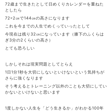
歳まで生きたとして日めくりカレンダーを重ねた
72
としたら
×
㎝で
㎝の高さになります
72
2
144
これを今までの人生でめくっていったとして
今現在は残り
㎝になっています（膝下のふくらは
32
ぎ
分の
くらいの高さ）
3
2
とても恐ろしい
しかしそれは現実問題としてとらえ
日
分
秒を大切にしないといけないという気持ちが
1
1
1
さらに強くなります
そう考えるとトレーニング以外のことも大切にしてい
かないといけないと思います
度しかない人生を「どう生きるか」がわかる
年
1
100