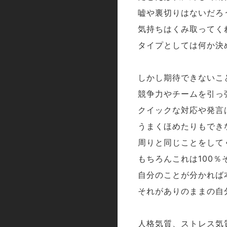
嘘や裏切りはないだろ
気持ちはくみ取ってく
タイプとしては何か決
しかし期待できないこ
競争力やチームを引っ
クイックな対応や発言
うまくほめたりもでき
周りと同じことをして
もちろんこれは
％
100
自分のことが分かれば
それがありのままの自
人格気質、ストレス気