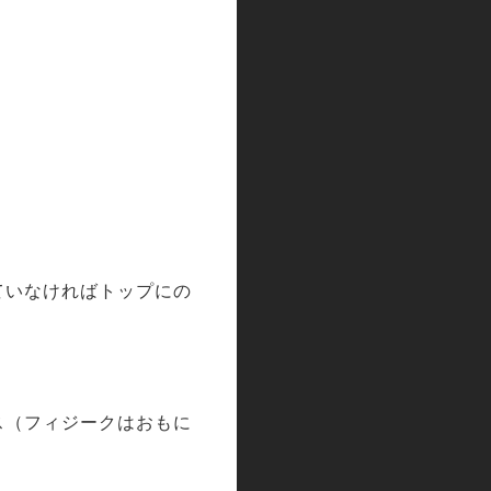
ていなければトップにの
ス（フィジークはおもに
。