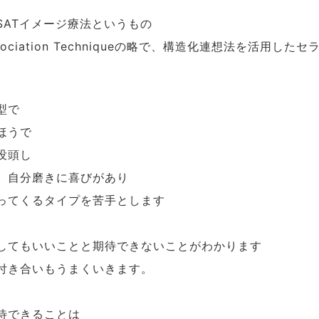
イメージ療法というもの
SAT
の略で、構造化連想法を活用したセ
ociation Technique
型で
ほうで
没頭し
、自分磨きに喜びがあり
ってくるタイプを苦手とします
してもいいことと期待できないことがわかります
付き合いもうまくいきます。
待できることは