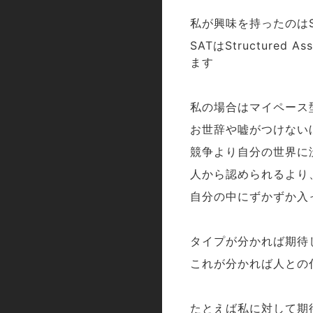
私が興味を持ったのは
は
SAT
Structured Ass
ます
私の場合はマイペース
お世辞や嘘がつけない
競争より自分の世界に
人から認められるより
自分の中にずかずか入
タイプが分かれば期待
これが分かれば人との
たとえば私に対して期