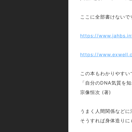
ここに全部書けないで
https://www.jahbs.in
https://www.exwell.
この本もわかりやすい
「自分の
気質を知
DNA
宗像
恒次
著
(
)
うまく人間関係などに
そうすれば身体造りに