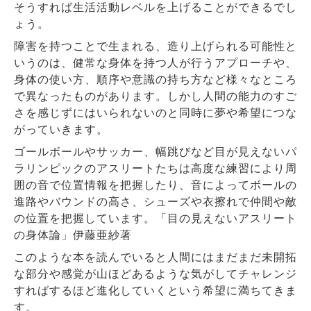
そうすれば生活活動レベルを上げることができるでし
ょう。
障害を持つことで生まれる、造り上げられる可能性と
いうのは、健常な身体を持つ人が行うアプローチや、
身体の使い方、順序や意識の持ち方など様々なところ
で異なったものがあります。しかし人間の能力のすご
さを感じずにはいられないのと同時に夢や希望につな
がっていきます。
ゴールボールやサッカー、幅跳びなど目が見えないパ
ラリンピックのアスリートたちは高度な練習により周
囲の音で位置情報を把握したり、音によってボールの
進路やバウンドの高さ、シューズや衣擦れで仲間や敵
の位置を把握しています。「目の見えないアスリート
の身体論」伊藤亜紗著
このような本を読んでいると人間にはまだまだ未開拓
な部分や感覚が山ほどあるような気がしてチャレンジ
すればするほど進化していくという希望に満ちてきま
す。