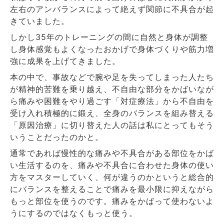
左右のアンバランスによって絶えず関節に不具合が起
きていました。
しかし
35
年のトレーニングの間に自然と身体が調整
し身体感覚もよくなったおかげで身体づくりや筋力増
強に成果を上げてきました。
本の中で、事故などで腕や足を失ってしまった人たち
が精神的苦難を乗り越え、不自由な部分をかばいなが
ら痛みや困難をやり過ごす「対症療法」から不自由を
受け入れ積極的に鍛え、全身のバランスを組み替える
「原因治療」に切り替えた人の話は私にとってもそう
いうことだったのかと。
通常であれば慢性的な痛みや不具合がある部位をかば
い生活するのを、痛みや不具合に合わせた身体の使い
方をマスターしていく、何が違うのかというと総合的
にバランスを整えることで痛みを最小限に抑えながら
もっと部位を使うのです。痛みをかばって使わないよ
うにするのではなくもっと使う。