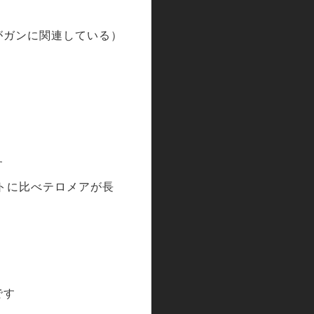
がガンに関連している）
す
トに比べテロメアが長
です