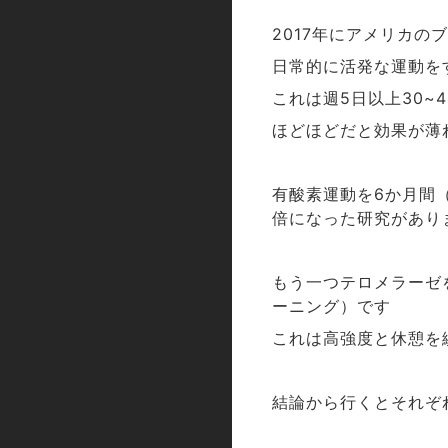
年にアメリカのブ
2017
日常的に活発な運動を
これは週
日以上
5
30~4
ほどほどだと効果が薄
有酸素運動を
か月間
6
倍になった研究があり
もう一つテロメラーゼ
ーニング）です
これは高強度と休憩を
結論から行くとそれぞ