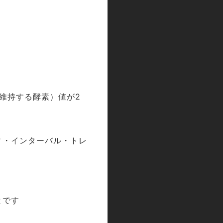
維持する酵素）値が
2
ィ・インターバル・トレ
とです