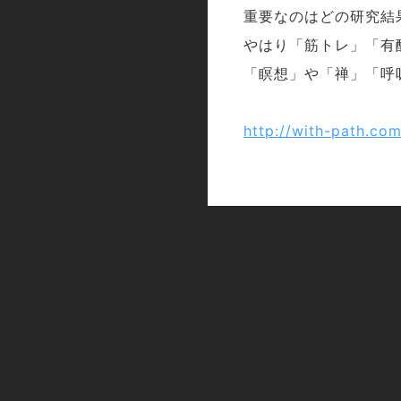
重要なのはどの研究結
やはり「筋トレ」「有
「瞑想」や「禅」「呼
http://with-path.co