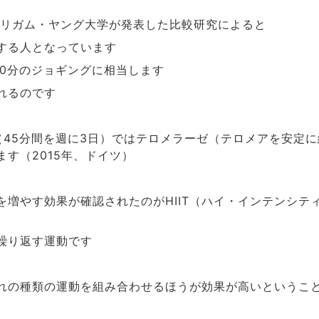
リガム・ヤング大学が発表した比較研究によると
する人となっています
分のジョギングに相当します
0
れるのです
（
分間を週に
日）ではテロメラーゼ（テロメアを安定に
45
3
ます（
年、ドイツ）
2015
を増やす効果が確認されたのが
（ハイ・インテンシテ
HIIT
繰り返す運動です
れの種類の運動を組み合わせるほうが効果が高いというこ