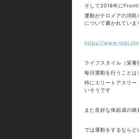
そして
年に
2018
Front
運動がテロメアの消耗
について書かれていま
https://www.ncbi.nl
ライフスタイル（栄養
毎日運動を行うことは
特にエリートアスリー
いそうです
また良好な体組成の維
では運動をするならど