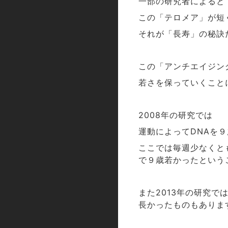
一部の研究者によると
この「テロメア」が短
それが「長寿」の秘訣
この「アンチエイジン
若さを保っていくこと
年の研究では
2008
運動によって
を９
DNA
ここでは毎週少なくと
で９歳若かったという
また
年の研究で
2013
長かったものもありま