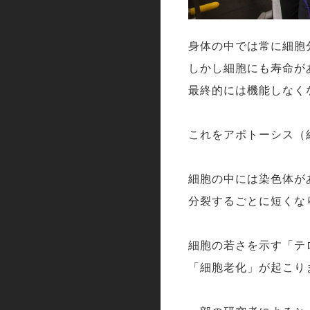
身体の中では常に細胞
しかし細胞にも寿命が
最終的には機能しなく
これをアポトーシス（
細胞の中には染色体が
分裂するごとに短くな
細胞の若さを示す「テ
「細胞老化」が起こり