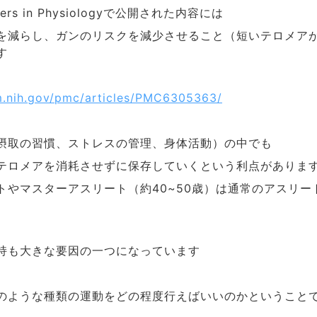
で公開された内容には
iers in Physiology
を減らし、ガンのリスクを減少させること（短いテロメア
す
m.nih.gov/pmc/articles/PMC6305363/
摂取の習慣、ストレスの管理、身体活動）の中でも
テロメアを消耗させずに保存していくという利点がありま
トやマスターアスリート（約
歳）は通常のアスリー
40~50
持も大きな要因の一つになっています
のような種類の運動をどの程度行えばいいのかということ