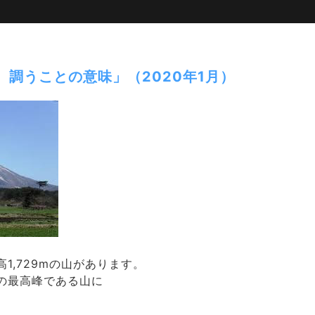
、調うことの意味」（2020年1月）
高
の山があります。
1,729m
の最高峰である山に
。