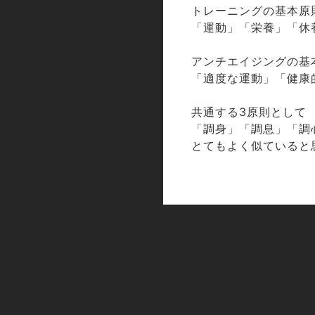
トレーニングの基本原
「運動」「栄養」「休
アンチエイジングの基
「適度な運動」「健康
共通する
原則として
3
「調身」「調息」「調
とてもよく似ていると