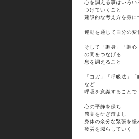
心を調える事はいろい
つけていくこと
建設的な考え方を身に
運動を通じて自分の変
そして「調身」「調心
の間をつなげる
息を調えること
「ヨガ」「呼吸法」「
など
呼吸を意識することで
心の平静を保ち
感覚を研ぎ澄まし
身体の余分な緊張を緩
疲労を減らしていく