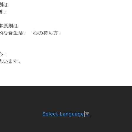
則は
養」
本原則は
的な食生活」「心の持ち方」
心」
思います。
Select Language
▼