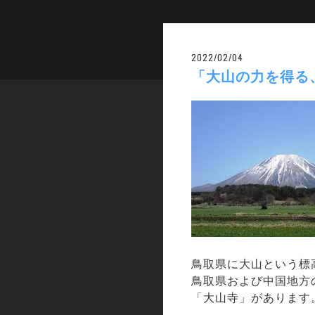
2022/02/04
「大山の力を得る
鳥取県に大山という標
鳥取県および中国地方
「大山寺」があります