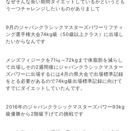
なぜそんな長い期間ダイエットしているかというとも
う一つチャレンジしたいものがありまして
月のジャパンクラシックマスターズパワーリフティ
9
ング選手権大会
級（
歳以上クラス）に出場し
74kg
50
たいからなんです
メンズフィジークを
㎏～
まで体脂肪を減らし
71
72kg
て出場しその
週間後にジャパンクラシックマスター
2
ズパワーに出場するには
月の県大会で出場標準記録
4
をとる必要があるので
級出場標準記録に向けて
74kg
すでにダイエットしていたんです。
年のジャパンクラシックマスターズパワー
2016
93kg
級優勝から
階級下げての挑戦です
2