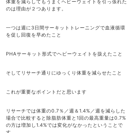
体重を減らしてもうまくヘビーウェイトを引っ張れた
のは理由が２つあります。
一つは週に
日間サーキットトレーニングで血液循環
3
を促し回復を早めたこと
サーキット形式でヘビーウェイトを扱えたこと
PHA
そしてリサーチ通りにゆっくり体重を減らせたこと
これが重要なポイントだと思います
リサーチでは体重の
％／週＆
／週を減らした
0.7
1.4%
場合で比較すると除脂肪体重と
回の最高重量は
1
0.7%
の方は増加し
では変化がなかったということで
1.4%
す