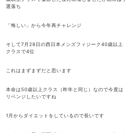
選落ち
「悔しい」から今年再チャレンジ
そして
月
日の西日本メンズフィジーク
歳以上
7
28
40
クラスで
位
4
これはまずまずだと思います
本命は
歳以上クラス（昨年と同じ）なので今度は
50
リベンジしたいですね
月からダイエットをしているので長いです
1