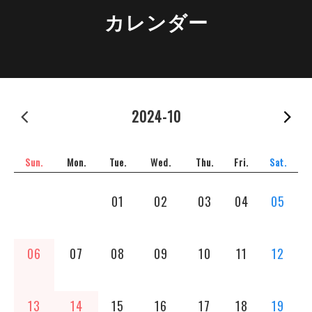
カレンダー
2024-09
2024-10
2
Sun.
Mon.
Tue.
Wed.
Thu.
Fri.
Sat.
01
02
03
04
05
06
07
08
09
10
11
12
13
14
15
16
17
18
19